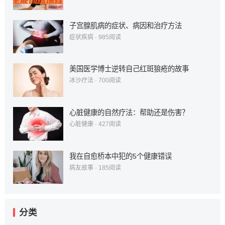
子宫腺肌病的症状、病因和治疗方法
症状疾病
·
985
阅读
美国医学博士逆转自己红斑狼疮的故事
冰沙疗法
·
700
阅读
心脏健康的自然疗法：帮助还是伤害？
心脏健康
·
427
阅读
我在自愈桥本中犯的5个健康错误
病友故事
·
185
阅读
分类