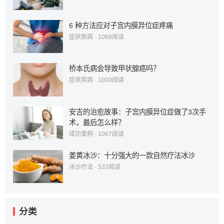
6 种方法应对子宫内膜异位症疼痛
症状疾病
·
1068
阅读
桥本氏病会导致甲状腺癌吗？
症状疾病
·
1000
阅读
安吉的治愈故事：子宫内膜异位症做了3次手
术，最后怎么样？
成功案例
·
1067
阅读
姜黄冰沙：十分强大的一款自然疗法冰沙
冰沙疗法
·
533
阅读
分类