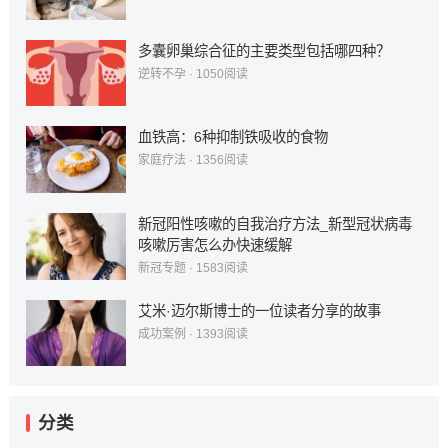
多囊卵巢综合征的主要类型包括哪四种？
逆转不孕
·
1050
阅读
血铁高：6种抑制铁吸收的食物
家庭疗法
·
1356
阅读
新冠阳性咳嗽的自我治疗方法_新型冠状病毒
咳嗽厉害怎么办快速缓解
新冠专题
·
1583
阅读
艾米·迈尔斯博士的一位读者分享的故事
成功案例
·
1393
阅读
分类