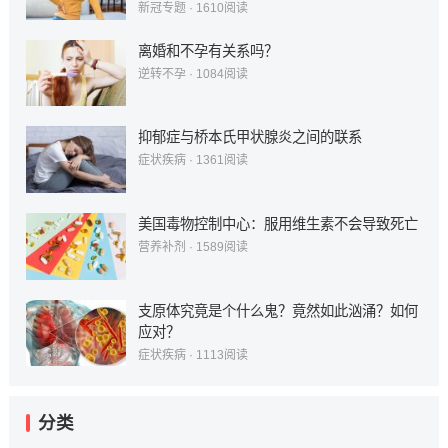
新冠专题
·
1610
阅读
离婚和不孕有关系吗？
逆转不孕
·
1084
阅读
抑郁症与桥本氏甲状腺炎之间的联系
症状疾病
·
1361
阅读
美国毒物控制中心：服用维生素不会导致死亡
营养补剂
·
1589
阅读
支原体究竟是个什么鬼？竟然如此汹涌？如何
应对？
症状疾病
·
1113
阅读
分类