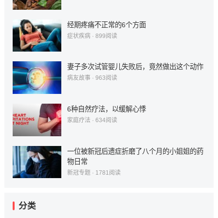
经期疼痛不正常的6个方面
症状疾病
·
899
阅读
妻子多次试管婴儿失败后，竟然做出这个动作
病友故事
·
963
阅读
6种自然疗法，以缓解心悸
家庭疗法
·
634
阅读
一位被新冠后遗症折磨了八个月的小姐姐的药
物日常
新冠专题
·
1781
阅读
分类