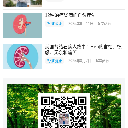
12种治疗肾病的自然疗法
肾脏健康
2025年8月11日
·
572
阅读
美国肾结石病人故事：Ben的害怕、愤
怒、无奈和痛苦
肾脏健康
2025年8月7日
·
533
阅读