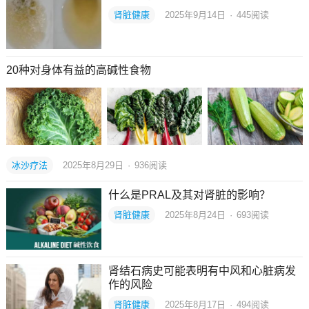
肾脏健康
2025年9月14日
·
445
阅读
20种对身体有益的高碱性食物
冰沙疗法
2025年8月29日
·
936
阅读
什么是PRAL及其对肾脏的影响？
肾脏健康
2025年8月24日
·
693
阅读
肾结石病史可能表明有中风和心脏病发
作的风险
肾脏健康
2025年8月17日
·
494
阅读