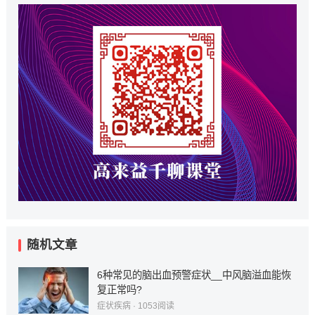
随机文章
6种常见的脑出血预警症状__中风脑溢血能恢
复正常吗?
症状疾病
·
1053
阅读