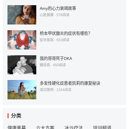
Amy的心力衰竭故事
心脏健康
·
578
阅读
桥本甲状腺炎的症状有哪些？
症状疾病
·
933
阅读
我的哥哥死于DKA
糖尿病
·
450
阅读
多发性硬化症患者凯莉的康复秘诀
成功案例
·
1244
阅读
分类
健康黑幕
六大方案
冰沙疗法
培训频道