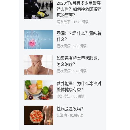
2023年6月有多少民警突
然去世？如何挽救即将猝
死的警察？
病友故事
·
1679
阅读
肠漏：它是什么？意味着
什么？
症状疾病
·
988
阅读
如果患有桥本甲状腺炎，
怎么治疗？
症状疾病
·
973
阅读
营养能量：为什么冰沙对
整体健康有益？
冰沙疗法
·
83
阅读
性病会复发吗？
艾滋病
·
616
阅读