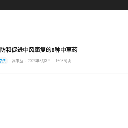
防和促进中风康复的8种中草药
疗法
高来益
·
2023年5月3日
·
1603
阅读