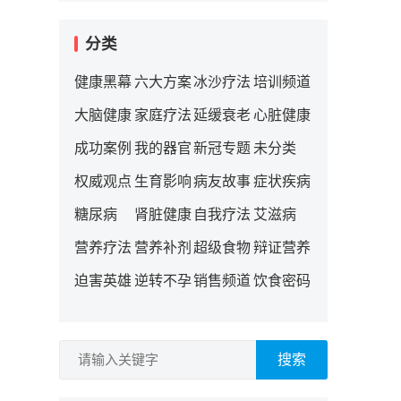
分类
健康黑幕
六大方案
冰沙疗法
培训频道
大脑健康
家庭疗法
延缓衰老
心脏健康
成功案例
我的器官
新冠专题
未分类
权威观点
生育影响
病友故事
症状疾病
糖尿病
肾脏健康
自我疗法
艾滋病
营养疗法
营养补剂
超级食物
辩证营养
迫害英雄
逆转不孕
销售频道
饮食密码
搜索