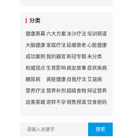
分类
健康黑幕
六大方案
冰沙疗法
培训频道
大脑健康
家庭疗法
延缓衰老
心脏健康
成功案例
我的器官
新冠专题
未分类
权威观点
生育影响
病友故事
症状疾病
糖尿病
肾脏健康
自我疗法
艾滋病
营养疗法
营养补剂
超级食物
辩证营养
迫害英雄
逆转不孕
销售频道
饮食密码
搜索