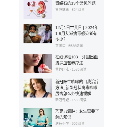
肾结石的19个常见问题
肾脏健康
·
854
阅读
12月1日世艾日 | 2024年
1-6月艾滋病毒感染者有
多少？
艾滋病
·
5538
阅读
在线课程103：牙龈出血
流鼻血营养疗法
营养疗法
·
1586
阅读
新冠阳性咳嗽的自我治疗
方法_新型冠状病毒咳嗽
厉害怎么办快速缓解
新冠专题
·
1583
阅读
巧克力囊肿：女生需要了
解的知识
逆转不孕
·
906
阅读