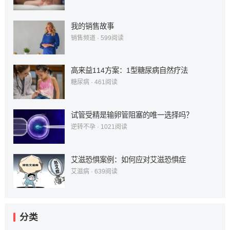
我的销售故事
销售频道
·
599
阅读
高来益114方案：1型糖尿病自然疗法
糖尿病
·
461
阅读
试管受精是输卵管阻塞的唯一选择吗？
逆转不孕
·
1021
阅读
艾滋恐惧案例：如何应对艾滋恐惧症
艾滋病
·
639
阅读
分类