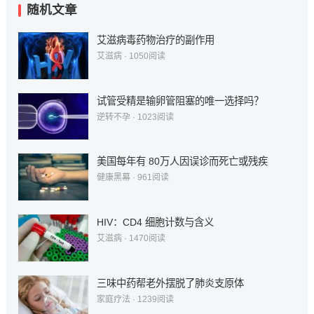
随机文章
艾滋病毒药物治疗的副作用
艾滋病
·
1050
阅读
试管受精是输卵管阻塞的唯一选择吗？
逆转不孕
·
1023
阅读
美国每年有 80万人因误诊而死亡或残疾
健康黑幕
·
961
阅读
HIV：CD4 细胞计数与含义
艾滋病
·
1470
阅读
三味中药帮老外摆脱了肺炎支原体
家庭疗法
·
1239
阅读