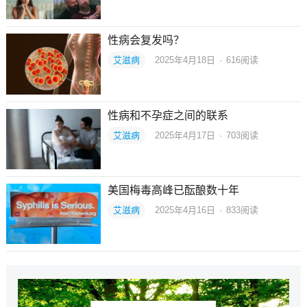
性病会复发吗？
艾滋病
2025年4月18日
·
616
阅读
性病和不孕症之间的联系
艾滋病
2025年4月17日
·
703
阅读
美国梅毒高峰已酝酿数十年
艾滋病
2025年4月16日
·
833
阅读