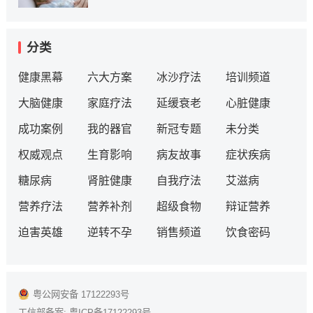
分类
健康黑幕
六大方案
冰沙疗法
培训频道
大脑健康
家庭疗法
延缓衰老
心脏健康
成功案例
我的器官
新冠专题
未分类
权威观点
生育影响
病友故事
症状疾病
糖尿病
肾脏健康
自我疗法
艾滋病
营养疗法
营养补剂
超级食物
辩证营养
迫害英雄
逆转不孕
销售频道
饮食密码
粤公网安备 17122293号
工信部备案:
粤ICP备17122293号