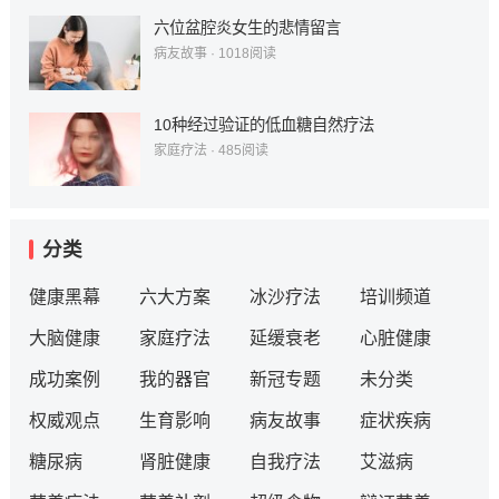
六位盆腔炎女生的悲情留言
病友故事
·
1018
阅读
10种经过验证的低血糖自然疗法
家庭疗法
·
485
阅读
分类
健康黑幕
六大方案
冰沙疗法
培训频道
大脑健康
家庭疗法
延缓衰老
心脏健康
成功案例
我的器官
新冠专题
未分类
权威观点
生育影响
病友故事
症状疾病
糖尿病
肾脏健康
自我疗法
艾滋病