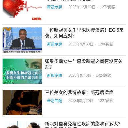
新冠专题
2023年12月19日
·
1272
阅读
一位新冠美女千里求医漫漫路！EG.5来
袭，如何应对？
新冠专题
2023年9月30日
·
1206
阅读
卵巢多囊女生与感染新冠之间有没有关
系？
新冠专题
2023年9月6日
·
1424
阅读
三位美女的悲情故事：新冠后遗症
新冠专题
2023年8月20日
·
1227
阅读
新冠对自身免疫性疾病的影响有多大？