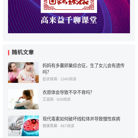
随机文章
妈妈有多囊卵巢综合征，生了女儿会有遗传
吗？
症状疾病
·
1040
阅读
衣原体会导致不孕不育吗？
艾滋病
·
626
阅读
现代毒素如何破坏线粒体并导致慢性疾病
健康黑幕
·
487
阅读