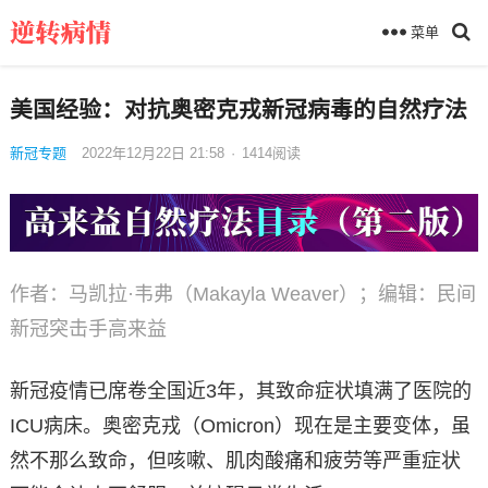
菜单
美国经验：对抗奥密克戎新冠病毒的自然疗法
新冠专题
2022年12月22日 21:58
·
1414
阅读
作者：马凯拉·韦弗（Makayla Weaver）；编辑：民间
新冠突击手高来益
新冠疫情已席卷全国近3年，其致命症状填满了医院的
ICU病床。奥密克戎（Omicron）现在是主要变体，虽
然不那么致命，但咳嗽、肌肉酸痛和疲劳等严重症状