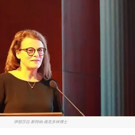
伊丽莎白·斯特纳-维克多林博士