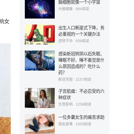
脑细胞就像一个小宇宙
大脑健康
·
984
阅读
响女
出生人口断崖式下降，务
必重视的一个关键办法
逆转不孕
·
939
阅读
感染新冠转阴以后失眠、
睡眠不好、睡不着觉是什
么原因造成的？吃什么
药？
新冠专题
·
2157
阅读
子宫肌瘤：不必忍受的六
种症状
生育影响
·
1258
阅读
一位多囊女生的痛苦求助
病友故事
·
1059
阅读