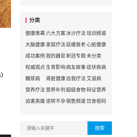
分类
健康黑幕
六大方案
冰沙疗法
培训频道
大脑健康
家庭疗法
延缓衰老
心脏健康
成功案例
我的器官
新冠专题
未分类
权威观点
生育影响
病友故事
症状疾病
S）
糖尿病
肾脏健康
自我疗法
艾滋病
营养疗法
营养补剂
超级食物
辩证营养
迫害英雄
逆转不孕
销售频道
饮食密码
，
搜索