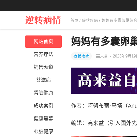
首页
/
症状疾病
/ 妈妈有多囊卵巢综
妈妈有多囊卵
网站首页
营养疗法
症状疾病
高来益
·
2023年9月19
销售频道
艾滋病
肾脏健康
作者：阿努布蒂·马塔（Anubhu
成功案例
健康黑幕
编辑：高来益（引入国外先
心脏健康