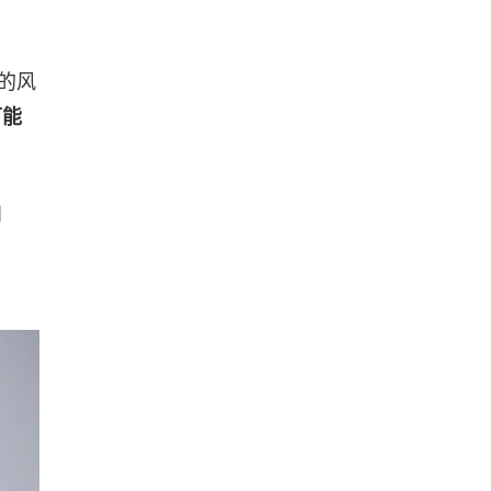
的风
可能
问