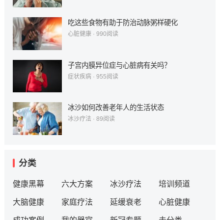
吃这些食物有助于防治动脉粥样硬化
心脏健康
·
990
阅读
子宫内膜异位症与心脏病有关吗？
症状疾病
·
955
阅读
冰沙如何改善老年人的生活状态
冰沙疗法
·
89
阅读
分类
健康黑幕
六大方案
冰沙疗法
培训频道
大脑健康
家庭疗法
延缓衰老
心脏健康