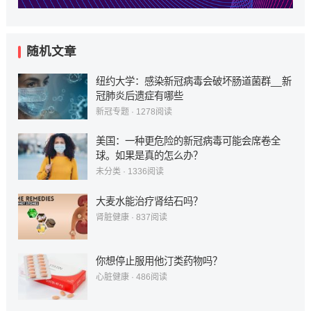
随机文章
纽约大学：感染新冠病毒会破坏肠道菌群__新
冠肺炎后遗症有哪些
新冠专题
·
1278
阅读
美国：一种更危险的新冠病毒可能会席卷全
球。如果是真的怎么办？
未分类
·
1336
阅读
大麦水能治疗肾结石吗？
肾脏健康
·
837
阅读
你想停止服用他汀类药物吗？
心脏健康
·
486
阅读