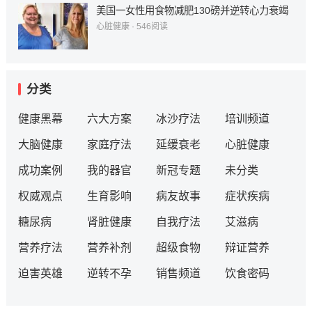
美国一女性用食物减肥130磅并逆转心力衰竭
心脏健康
·
546
阅读
分类
健康黑幕
六大方案
冰沙疗法
培训频道
大脑健康
家庭疗法
延缓衰老
心脏健康
成功案例
我的器官
新冠专题
未分类
权威观点
生育影响
病友故事
症状疾病
糖尿病
肾脏健康
自我疗法
艾滋病
营养疗法
营养补剂
超级食物
辩证营养
迫害英雄
逆转不孕
销售频道
饮食密码