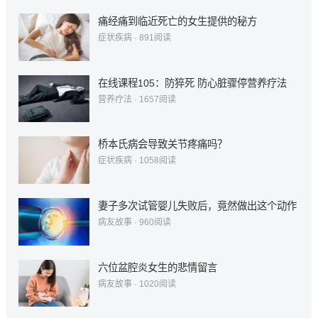
痛经痛到临近死亡的女生提供的秘方
症状疾病
·
891
阅读
在线课程105：防猝死 防心脏骤停营养疗法
营养疗法
·
1657
阅读
桥本氏病会导致关节疼痛吗？
症状疾病
·
1058
阅读
妻子多次试管婴儿失败后，竟然做出这个动作
病友故事
·
960
阅读
六位盆腔炎女生的悲情留言
病友故事
·
1020
阅读