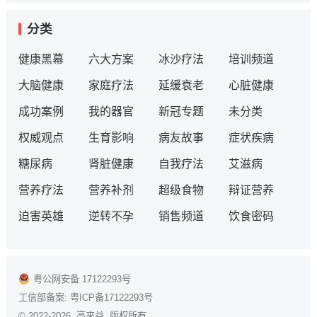
分类
健康黑幕
六大方案
冰沙疗法
培训频道
大脑健康
家庭疗法
延缓衰老
心脏健康
成功案例
我的器官
新冠专题
未分类
权威观点
生育影响
病友故事
症状疾病
糖尿病
肾脏健康
自我疗法
艾滋病
营养疗法
营养补剂
超级食物
辩证营养
迫害英雄
逆转不孕
销售频道
饮食密码
粤公网安备 17122293号
工信部备案:
粤ICP备17122293号
© 2022-2026 高来益 版权所有