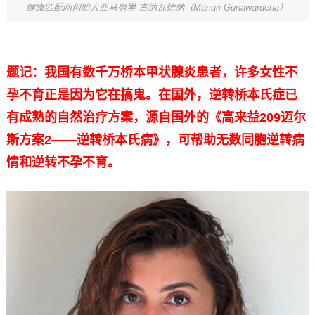
健康匹配网创始人亚马努里·古纳瓦德纳（Manuri Gunawardena）
题记：我国有数千万桥本甲状腺炎患者，许多女性不
孕不育正是因为它在搞鬼。在国外，逆转桥本氏症已
有成熟的自然治疗方案，源自国外的《高来益209迈尔
斯方案2——逆转桥本氏病》，可帮助无数同胞逆转病
情和逆转不孕不育。