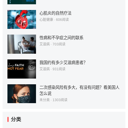
心肌炎的自然疗法
心脏健康
·
606
阅读
性病和不孕症之间的联系
艾滋病
·
703
阅读
我国约有多少艾滋病患者？
艾滋病
·
931
阅读
二次感染风险有多大，有没有问题？看美国人
怎么说
未分类
·
1303
阅读
分类