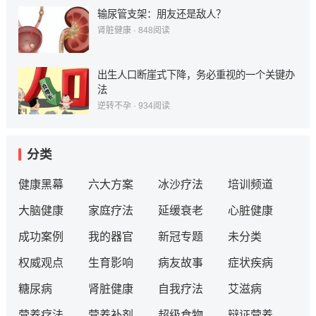
输尿管支架：朋友还是敌人？
肾脏健康
·
848
阅读
出生人口断崖式下降，务必重视的一个关键办
法
逆转不孕
·
934
阅读
分类
健康黑幕
六大方案
冰沙疗法
培训频道
大脑健康
家庭疗法
延缓衰老
心脏健康
成功案例
我的器官
新冠专题
未分类
权威观点
生育影响
病友故事
症状疾病
糖尿病
肾脏健康
自我疗法
艾滋病
营养疗法
营养补剂
超级食物
辩证营养