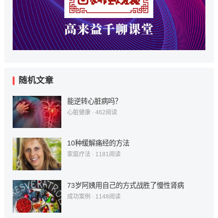
随机文章
能逆转心脏病吗？
心脏健康
·
462
阅读
10种缓解痛经的方法
家庭疗法
·
1181
阅读
73岁阿姨用自己的方式战胜了慢性肾病
成功案例
·
1148
阅读