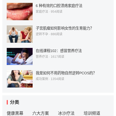
6 种有效的口腔溃疡家庭疗法
家庭疗法
·
954
阅读
子宫肌瘤如何影响女性的生育能力？
逆转不孕
·
886
阅读
在线课程102：感冒营养疗法
营养疗法
·
1617
阅读
我是如何不用药物自然逆转PCOS的？
成功案例
·
1354
阅读
分类
健康黑幕
六大方案
冰沙疗法
培训频道