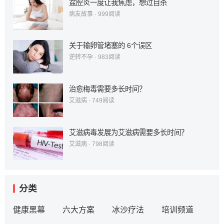
盆腔炎一度让我焦虑，想过自杀
病友故事
·
999
阅读
关于输卵管堵塞的 6个误区
逆转不孕
·
983
阅读
治愈梅毒需要多长时间？
艾滋病
·
749
阅读
艾滋病毒发展为艾滋病需要多长时间？
艾滋病
·
798
阅读
分类
健康黑幕
六大方案
冰沙疗法
培训频道