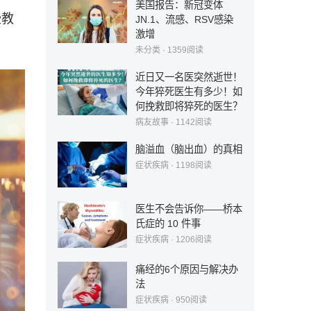
美国报告：新冠变体
些教
JN.1、流感、RSV感染
激增
未分类
·
1359
阅读
近日又一名医突然逝世！
今年猝死医生有多少！如
何挽救即将猝死的医生？
病友故事
·
1142
阅读
脑溢血（脑出血）的真相
症状疾病
·
1198
阅读
医生不会告诉你——桥本
氏症的 10 件事
症状疾病
·
1206
阅读
痛经的6个原因与解决办
法
症状疾病
·
950
阅读