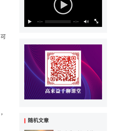
--:--
--:--
不可
易，
随机文章