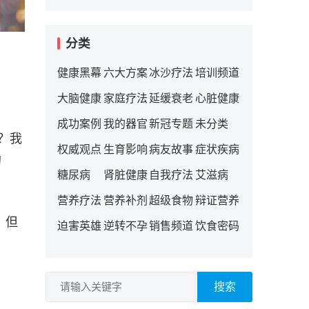
分类
健康黑幕
六大方案
冰沙疗法
培训频道
大脑健康
家庭疗法
延缓衰老
心脏健康
成功案例
我的器官
新冠专题
未分类
？我
权威观点
生育影响
病友故事
症状疾病
的
糖尿病
肾脏健康
自我疗法
艾滋病
营养疗法
营养补剂
超级食物
辩证营养
，但
迫害英雄
逆转不孕
销售频道
饮食密码
搜索