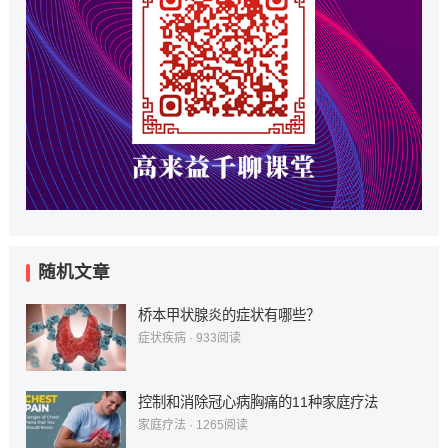
随机文章
桥本甲状腺炎的症状有哪些？
症状疾病
·
933
阅读
控制和消除冠心病胸痛的11种家庭疗法
家庭疗法
·
1265
阅读