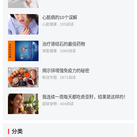
心脏病的10个误解
心脏健康
·
105
阅读
治疗肾结石的最佳药物
肾脏健康
·
1080
阅读
揭示锌增强免疫力的秘密
新冠专题
·
2871
阅读
我连续一周每天都吃奇亚籽，结果是这样的！
超级食物
·
404
阅读
分类