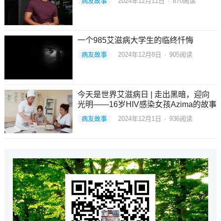
病友故事
2024年12月11日
·
870
阅读
一个985艾滋病大学生的临终忏悔
病友故事
2024年12月8日
·
905
阅读
今天是世界艾滋病日 | 走出黑暗，迎向
光明——16岁HIV感染女孩Azima的故事
病友故事
2024年12月1日
·
936
阅读