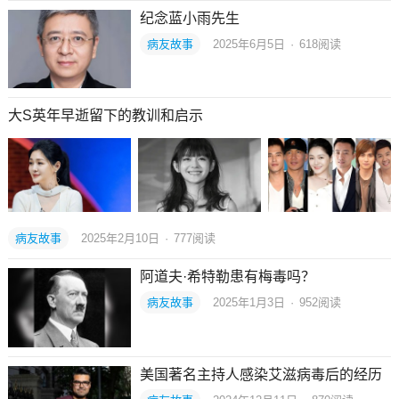
纪念蓝小雨先生
病友故事
2025年6月5日
·
618
阅读
大S英年早逝留下的教训和启示
病友故事
2025年2月10日
·
777
阅读
阿道夫·希特勒患有梅毒吗？
病友故事
2025年1月3日
·
952
阅读
美国著名主持人感染艾滋病毒后的经历