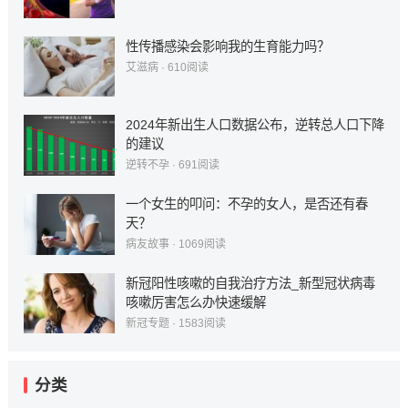
性传播感染会影响我的生育能力吗？
艾滋病
·
610
阅读
2024年新出生人口数据公布，逆转总人口下降
的建议
逆转不孕
·
691
阅读
一个女生的叩问：不孕的女人，是否还有春
天？
病友故事
·
1069
阅读
新冠阳性咳嗽的自我治疗方法_新型冠状病毒
咳嗽厉害怎么办快速缓解
新冠专题
·
1583
阅读
分类