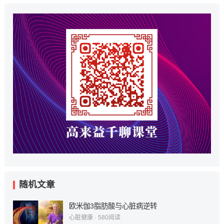
随机文章
欧米伽3脂肪酸与心脏病逆转
心脏健康
·
580
阅读