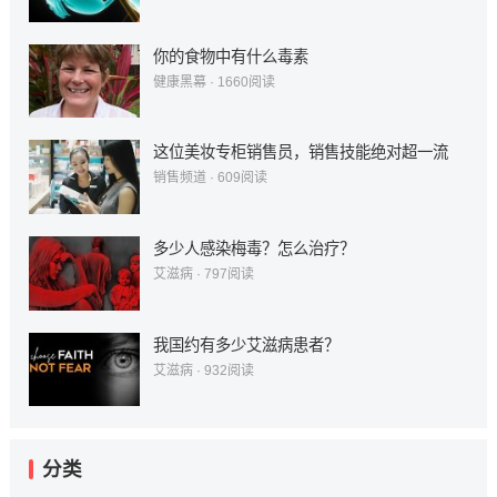
你的食物中有什么毒素
健康黑幕
·
1660
阅读
这位美妆专柜销售员，销售技能绝对超一流
销售频道
·
609
阅读
多少人感染梅毒？怎么治疗？
艾滋病
·
797
阅读
我国约有多少艾滋病患者？
艾滋病
·
932
阅读
分类