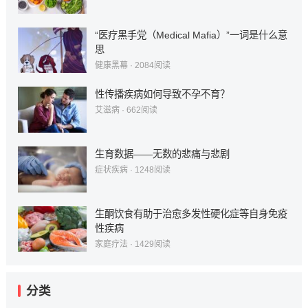
“医疗黑手党（Medical Mafia）”一词是什么意
思
健康黑幕
·
2084
阅读
性传播疾病如何导致不孕不育？
艾滋病
·
662
阅读
生育数据——无数的悲痛与悲剧
症状疾病
·
1248
阅读
生酮饮食有助于治愈多发性硬化症等自身免疫
性疾病
家庭疗法
·
1429
阅读
分类