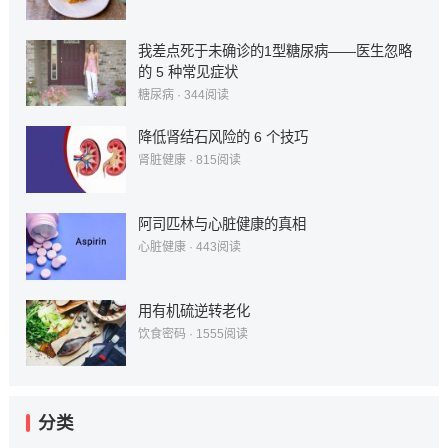
我差点死于未确诊的1型糖尿病——医生忽略
的 5 种常见症状
糖尿病
·
344
阅读
降低肾结石风险的 6 个技巧
肾脏健康
·
815
阅读
阿司匹林与心脏健康的真相
心脏健康
·
443
阅读
用有机硫逆转老化
饮食密码
·
1555
阅读
分类