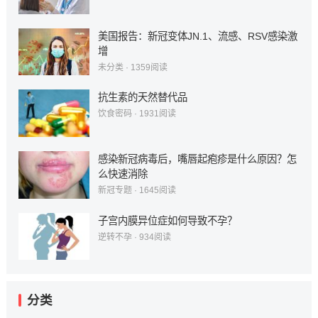
美国报告：新冠变体JN.1、流感、RSV感染激
增
未分类
·
1359
阅读
抗生素的天然替代品
饮食密码
·
1931
阅读
感染新冠病毒后，嘴唇起疱疹是什么原因？怎
么快速消除
新冠专题
·
1645
阅读
子宫内膜异位症如何导致不孕？
逆转不孕
·
934
阅读
分类