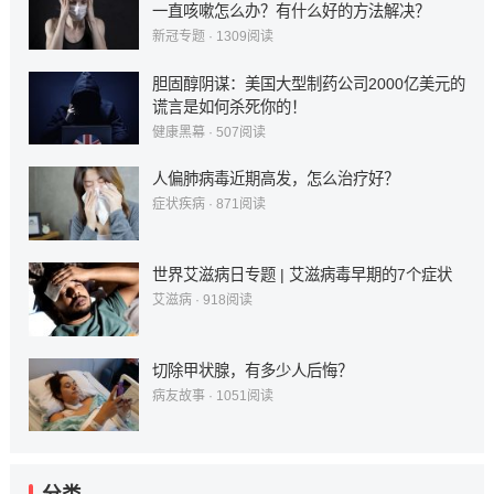
一直咳嗽怎么办？有什么好的方法解决？
新冠专题
·
1309
阅读
胆固醇阴谋：美国大型制药公司2000亿美元的
谎言是如何杀死你的！
健康黑幕
·
507
阅读
人偏肺病毒近期高发，怎么治疗好？
症状疾病
·
871
阅读
世界艾滋病日专题 | 艾滋病毒早期的7个症状
艾滋病
·
918
阅读
切除甲状腺，有多少人后悔？
病友故事
·
1051
阅读