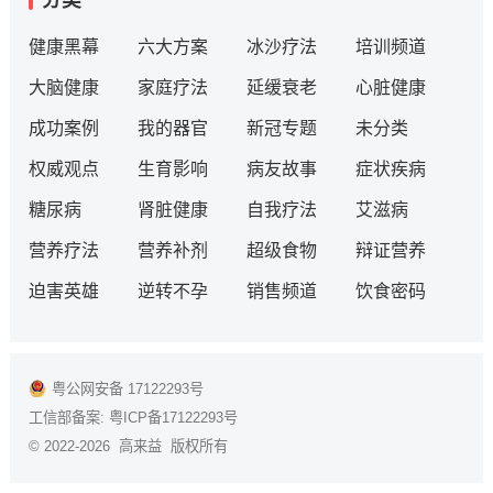
分类
健康黑幕
六大方案
冰沙疗法
培训频道
大脑健康
家庭疗法
延缓衰老
心脏健康
成功案例
我的器官
新冠专题
未分类
权威观点
生育影响
病友故事
症状疾病
糖尿病
肾脏健康
自我疗法
艾滋病
营养疗法
营养补剂
超级食物
辩证营养
迫害英雄
逆转不孕
销售频道
饮食密码
粤公网安备 17122293号
工信部备案:
粤ICP备17122293号
© 2022-2026 高来益 版权所有