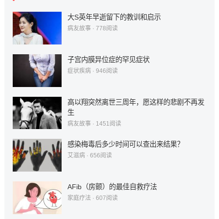
大S英年早逝留下的教训和启示
病友故事
·
778
阅读
子宫内膜异位症的罕见症状
症状疾病
·
946
阅读
高以翔突然离世三周年，愿这样的悲剧不再发
生
病友故事
·
1451
阅读
感染梅毒后多少时间可以查出来结果？
艾滋病
·
656
阅读
AFib（房颤）的最佳自救疗法
家庭疗法
·
607
阅读