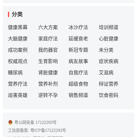
分类
健康黑幕
六大方案
冰沙疗法
培训频道
大脑健康
家庭疗法
延缓衰老
心脏健康
成功案例
我的器官
新冠专题
未分类
权威观点
生育影响
病友故事
症状疾病
糖尿病
肾脏健康
自我疗法
艾滋病
营养疗法
营养补剂
超级食物
辩证营养
迫害英雄
逆转不孕
销售频道
饮食密码
粤公网安备 17122293号
工信部备案:
粤ICP备17122293号