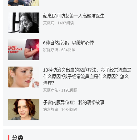
纪念民间防艾第一人高耀洁医生
艾滋病
·
1497
阅读
6种自然疗法，以缓解心悸
家庭疗法
·
634
阅读
13种防治鼻出血的家庭疗法：鼻子经常流血是
什么原因?孩子经常流鼻血是什么原因？怎么
治疗？
家庭疗法
·
1191
阅读
子宫内膜异位症：我的凄惨故事
病友故事
·
1084
阅读
分类