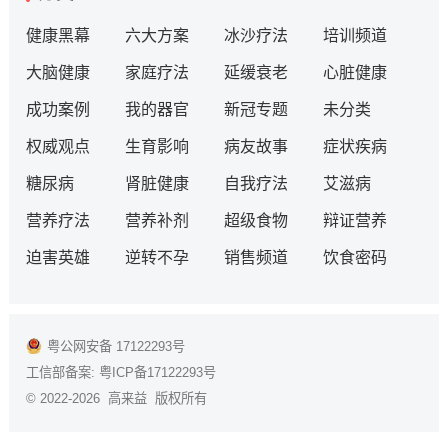
健康黑幕
六大方案
冰沙疗法
培训频道
大脑健康
家庭疗法
延缓衰老
心脏健康
成功案例
我的器官
新冠专题
未分类
权威观点
生育影响
病友故事
症状疾病
糖尿病
肾脏健康
自我疗法
艾滋病
营养疗法
营养补剂
超级食物
辩证营养
迫害英雄
逆转不孕
销售频道
饮食密码
粤公网安备 17122293号
工信部备案:
粤ICP备17122293号
© 2022-2026 高来益 版权所有