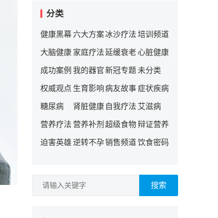
分类
健康黑幕
六大方案
冰沙疗法
培训频道
大脑健康
家庭疗法
延缓衰老
心脏健康
成功案例
我的器官
新冠专题
未分类
权威观点
生育影响
病友故事
症状疾病
糖尿病
肾脏健康
自我疗法
艾滋病
营养疗法
营养补剂
超级食物
辩证营养
迫害英雄
逆转不孕
销售频道
饮食密码
搜索