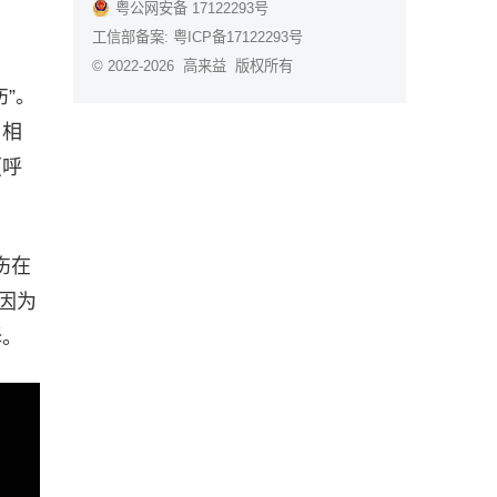
粤公网安备 17122293号
工信部备案:
粤ICP备17122293号
© 2022-2026 高来益 版权所有
”。
。相
（呼
伤在
因为
择。