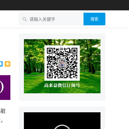
搜索
？
心脏
状，