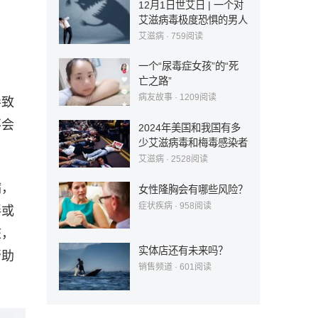
12月1日世艾日 | 一个对
艾滋病毒极度恐惧的男人
艾滋病
·
759
阅读
一个“尿毒症女孩”的“死
亡之路”
病友故事
·
1209
阅读
导致
不会
2024年美国和我国有多
少艾滋病毒和梅毒感染者
艾滋病
·
2528
阅读
病，
女性隆胸会有哪些风险？
症状疾病
·
958
阅读
胖或
脏，
实体店还有未来吗？
帮助
销售频道
·
601
阅读