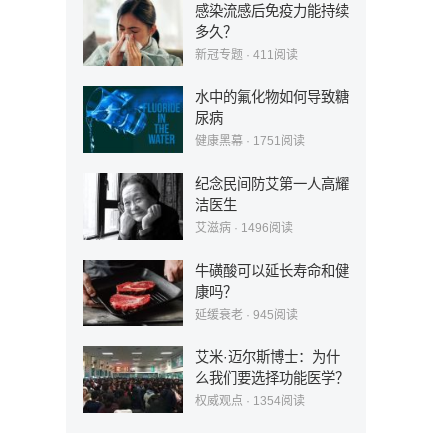
感染流感后免疫力能持续
多久？
新冠专题
·
411
阅读
水中的氟化物如何导致糖
尿病
健康黑幕
·
1751
阅读
纪念民间防艾第一人高耀
洁医生
艾滋病
·
1496
阅读
牛磺酸可以延长寿命和健
康吗？
延缓衰老
·
945
阅读
艾米·迈尔斯博士：为什
么我们要选择功能医学？
权威观点
·
1354
阅读