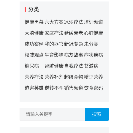
分类
健康黑幕
六大方案
冰沙疗法
培训频道
大脑健康
家庭疗法
延缓衰老
心脏健康
成功案例
我的器官
新冠专题
未分类
权威观点
生育影响
病友故事
症状疾病
糖尿病
肾脏健康
自我疗法
艾滋病
营养疗法
营养补剂
超级食物
辩证营养
迫害英雄
逆转不孕
销售频道
饮食密码
搜索