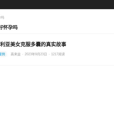
孕吗
好怀孕吗
利亚美女克服多囊的真实故事
案例
高来益
·
2023年9月23日
·
1217
阅读