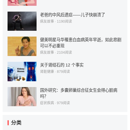
老爸的中风后遗症——儿子快崩溃了
病友故事
·
1190
阅读
健美明星马华罹患白血病英年早逝，如此悲剧
可以不必重现
病友故事
·
2104
阅读
关于肾结石的 12 个事实
肾脏健康
·
879
阅读
国外研究：多囊卵巢综合征女生会得心脏病
吗？
症状疾病
·
979
阅读
分类