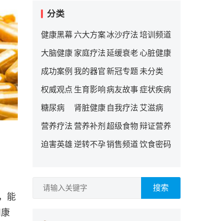
分类
健康黑幕
六大方案
冰沙疗法
培训频道
大脑健康
家庭疗法
延缓衰老
心脏健康
成功案例
我的器官
新冠专题
未分类
权威观点
生育影响
病友故事
症状疾病
糖尿病
肾脏健康
自我疗法
艾滋病
营养疗法
营养补剂
超级食物
辩证营养
迫害英雄
逆转不孕
销售频道
饮食密码
搜索
，能
和康