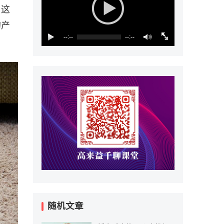
。这
的产
--:--
--:--
随机文章