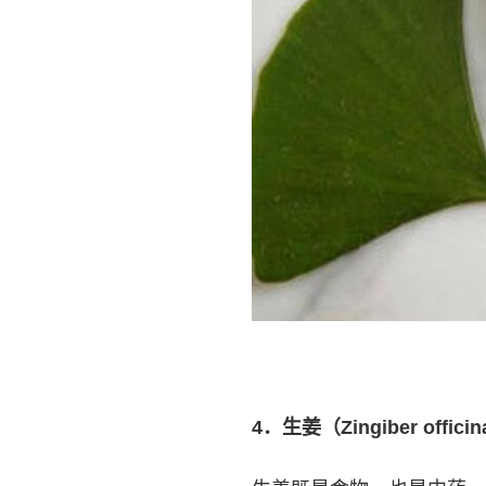
4
．生姜（Zingiber officin