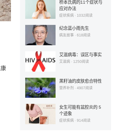
桥本氏病的11个症状与
应对办法
症状疾病
·
1032
阅读
纪念蓝小雨先生
病友故事
·
618
阅读
艾滋病毒：误区与事实
艾滋病
·
1250
阅读
健康
黑籽油的皮肤愈合特性
营养补剂
·
4907
阅读
女生可能有盆腔炎的 5
个迹象
症状疾病
·
914
阅读