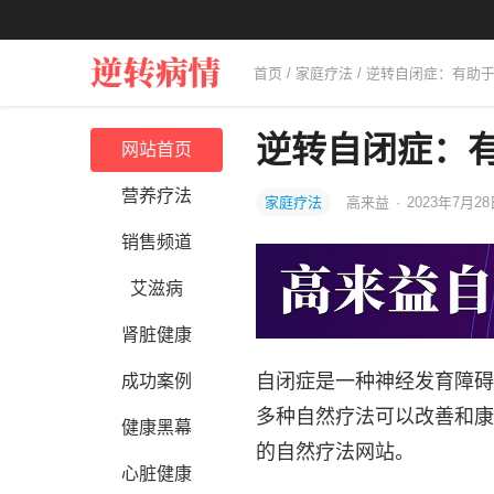
首页
/
家庭疗法
/ 逆转自闭症：有助
逆转自闭症：
网站首页
营养疗法
家庭疗法
高来益
·
2023年7月28
销售频道
艾滋病
肾脏健康
自闭症是一种神经发育障碍
成功案例
多种自然疗法可以改善和康
健康黑幕
的自然疗法网站。
心脏健康