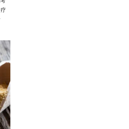
间考
治疗
治