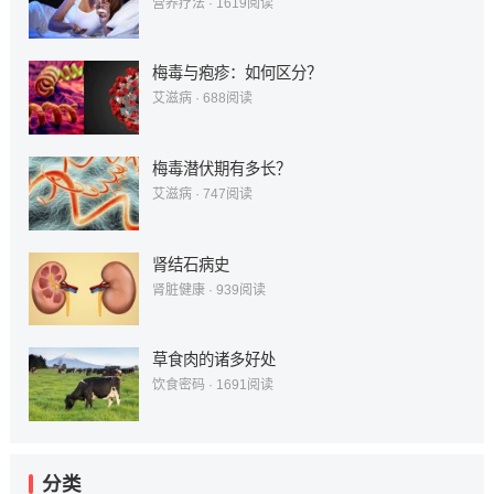
营养疗法
·
1619
阅读
梅毒与疱疹：如何区分？
艾滋病
·
688
阅读
梅毒潜伏期有多长？
艾滋病
·
747
阅读
肾结石病史
肾脏健康
·
939
阅读
草食肉的诸多好处
饮食密码
·
1691
阅读
分类