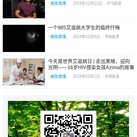
病友故事
2024年12月11日
·
871
阅读
一个985艾滋病大学生的临终忏悔
病友故事
2024年12月8日
·
908
阅读
今天是世界艾滋病日 | 走出黑暗，迎向
光明——16岁HIV感染女孩Azima的故事
病友故事
2024年12月1日
·
939
阅读