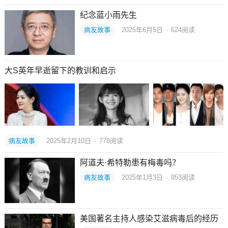
纪念蓝小雨先生
病友故事
2025年6月5日
·
624
阅读
大S英年早逝留下的教训和启示
病友故事
2025年2月10日
·
778
阅读
阿道夫·希特勒患有梅毒吗？
病友故事
2025年1月3日
·
953
阅读
美国著名主持人感染艾滋病毒后的经历