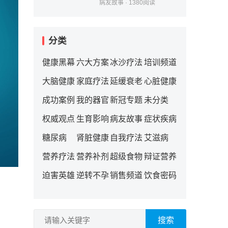
病友故事
·
1380
阅读
分类
健康黑幕
六大方案
冰沙疗法
培训频道
大脑健康
家庭疗法
延缓衰老
心脏健康
成功案例
我的器官
新冠专题
未分类
权威观点
生育影响
病友故事
症状疾病
糖尿病
肾脏健康
自我疗法
艾滋病
营养疗法
营养补剂
超级食物
辩证营养
迫害英雄
逆转不孕
销售频道
饮食密码
搜索