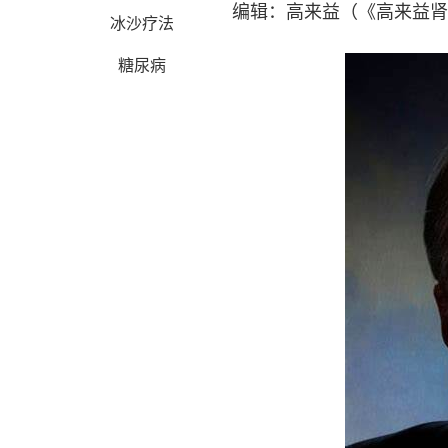
编辑：高来益（《高来益肾
冰沙疗法
糖尿病