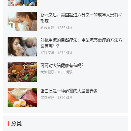
新冠之后，美国超过六分之一的成年人患有抑
郁症
新冠专题
·
1236
阅读
对抗甲流的自然疗法：甲型流感治疗的方法方
案有哪些？
家庭疗法
·
1372
阅读
可可对大脑健康有益吗？
大脑健康
·
1063
阅读
蛋白质是一种必需的大量营养素
饮食密码
·
1820
阅读
分类